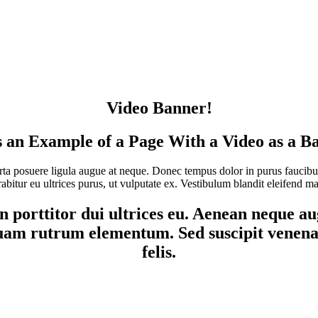
Video Banner!
s an Example of a Page With a Video as a B
porta posuere ligula augue at neque. Donec tempus dolor in purus faucibus,
urabitur eu ultrices purus, ut vulputate ex. Vestibulum blandit eleifend ma
 porttitor dui ultrices eu. Aenean neque a
 quam rutrum elementum. Sed suscipit venenat
felis.